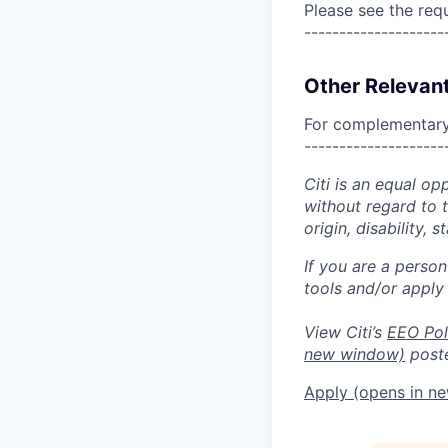
Please see the req
--------------------
Other Relevant
For complementary 
--------------------
Citi is an equal op
without regard to th
origin, disability,
If you are a perso
tools and/or apply
View Citi’s
EEO Pol
new window)
poste
Apply
(opens in n