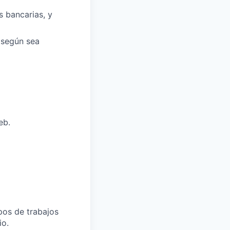
s bancarias, y
 según sea
eb.
ipos de trabajos
io.