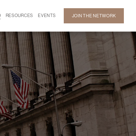
D
RESOURCES
EVENTS
JOIN THE NETWORK
SF ON DEMAND
CALENDAR
 DEVELOPMENT
GALLERY
NEWS