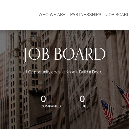
WHO WE ARE
PARTNERSHIPS
JOB BOAR
HISTORY
W
MISSION
CAREER
OUR TEAM
DEMOGRAPHICS
JOB BOARD
If Opportunity doesn't Knock, Build a Door....
0
0
COMPANIES
JOBS