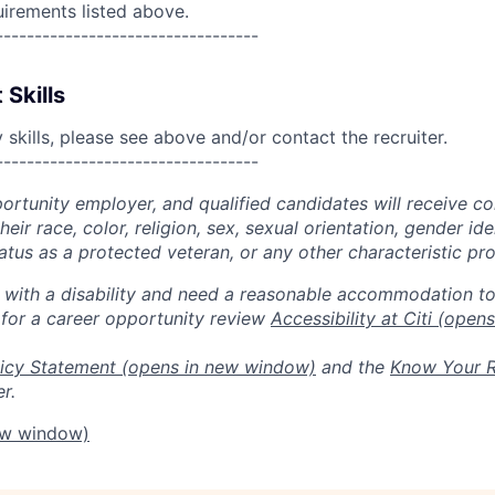
uirements listed above.
----------------------------------
 Skills
skills, please see above and/or contact the recruiter.
----------------------------------
portunity employer, and qualified candidates will receive c
eir race, color, religion, sex, sexual orientation, gender ide
 status as a protected veteran, or any other characteristic pr
n with a disability and need a reasonable accommodation t
 for a career opportunity review
Accessibility at Citi
(opens
icy Statement
(opens in new window)
and the
Know Your R
r.
ew window)