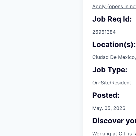
Apply
(opens in n
Job Req Id:
26961384
Location(s):
Ciudad De Mexico,
Job Type:
On-Site/Resident
Posted:
May. 05, 2026
Discover you
Working at Citi is 