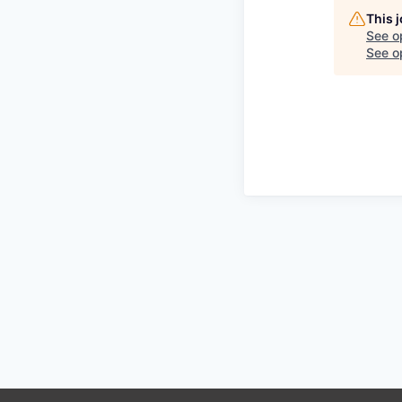
This 
See o
See op