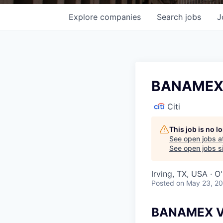
Explore
companies
Search
jobs
J
BANAMEX V
Citi
This job is no 
See open jobs a
See open jobs si
Irving, TX, USA · 
Posted
on May 23, 2
BANAMEX Vo