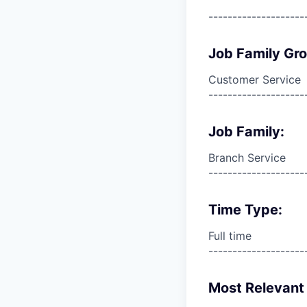
--------------------
Job Family Gr
Customer Service
--------------------
Job Family:
Branch Service
--------------------
Time Type:
Full time
--------------------
Most Relevant 