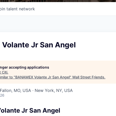
oin talent network
olante Jr San Angel
longer accepting applications
t
Citi
.
milar to "
BANAMEX Volante Jr San Angel
"
Wall Street Friends
.
O'Fallon, MO, USA · New York, NY, USA
026
lante Jr San Angel