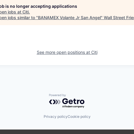
job is no longer accepting applications
pen jobs at
Citi
.
en jobs similar to "
BANAMEX Volante Jr San Angel
"
Wall Street Fri
See more open positions at
Citi
Powered by Getro.com
Privacy policy
Cookie policy