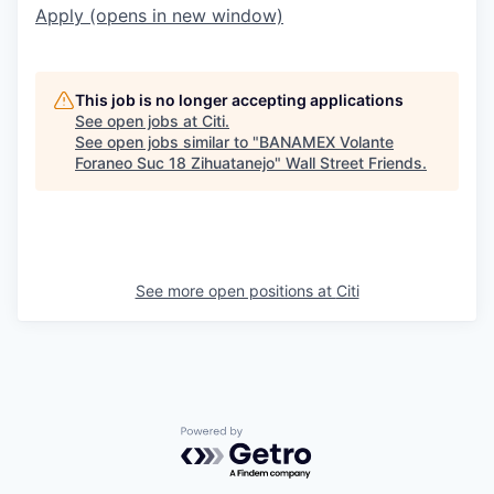
Apply
(opens in new window)
This job is no longer accepting applications
See open jobs at
Citi
.
See open jobs similar to "
BANAMEX Volante
Foraneo Suc 18 Zihuatanejo
"
Wall Street Friends
.
See more open positions at
Citi
Powered by Getro.com