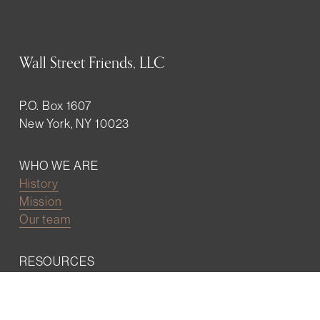
Wall Street Friends, LLC
P.O. Box 1607
New York, NY 10023
WHO WE ARE
History
Mission
Our team
RESOURCES
Job board
Career development