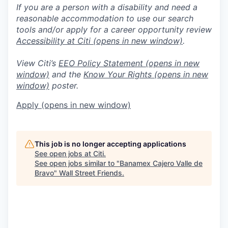
If you are a person with a disability and need a
reasonable accommodation to use our search
tools and/or apply for a career opportunity review
Accessibility at Citi
(opens in new window)
.
View Citi’s
EEO Policy Statement
(opens in new
window)
and the
Know Your Rights
(opens in new
window)
poster.
Apply
(opens in new window)
This job is no longer accepting applications
See open jobs at
Citi
.
See open jobs similar to "
Banamex Cajero Valle de
Bravo
"
Wall Street Friends
.