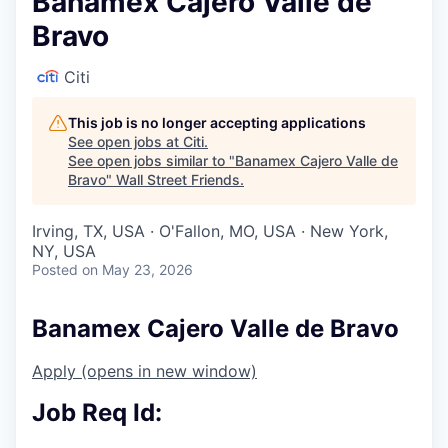
Banamex Cajero Valle de
Bravo
Citi
This job is no longer accepting applications
See open jobs at
Citi
.
See open jobs similar to "
Banamex Cajero Valle de
Bravo
"
Wall Street Friends
.
Irving, TX, USA · O'Fallon, MO, USA · New York,
NY, USA
Posted
on May 23, 2026
Banamex Cajero Valle de Bravo
Apply
(opens in new window)
Job Req Id: