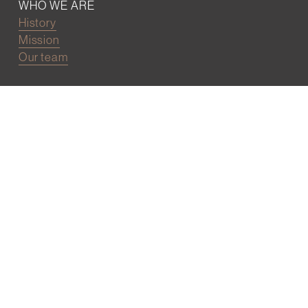
WHO WE ARE
History
Mission
Our team
RESOURCES
Job board
Career development
BECOMING FRIENDS
Partnerships
Join the network
Digital Marketing and Website powered by
One Epiphany LLC