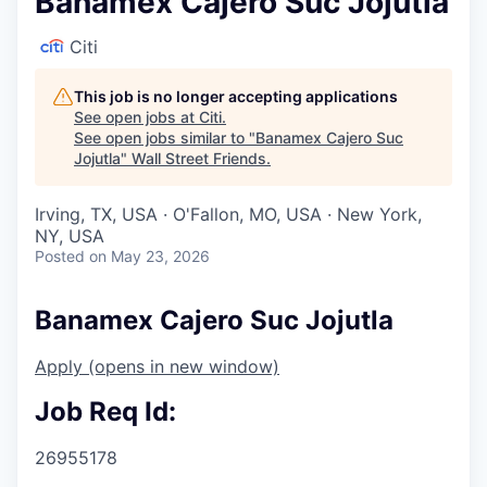
Banamex Cajero Suc Jojutla
Citi
This job is no longer accepting applications
See open jobs at
Citi
.
See open jobs similar to "
Banamex Cajero Suc
Jojutla
"
Wall Street Friends
.
Irving, TX, USA · O'Fallon, MO, USA · New York,
NY, USA
Posted
on May 23, 2026
Banamex Cajero Suc Jojutla
Apply
(opens in new window)
Job Req Id:
26955178