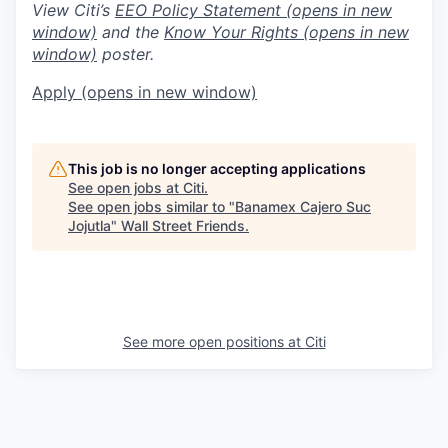
View Citi’s
EEO Policy Statement
(opens in new
window)
and the
Know Your Rights
(opens in new
window)
poster.
Apply
(opens in new window)
This job is no longer accepting applications
See open jobs at
Citi
.
See open jobs similar to "
Banamex Cajero Suc
Jojutla
"
Wall Street Friends
.
See more open positions at
Citi