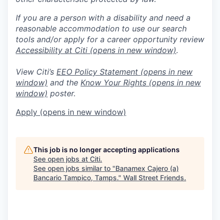
If you are a person with a disability and need a
reasonable accommodation to use our search
tools and/or apply for a career opportunity review
Accessibility at Citi
(opens in new window)
.
View Citi’s
EEO Policy Statement
(opens in new
window)
and the
Know Your Rights
(opens in new
window)
poster.
Apply
(opens in new window)
This job is no longer accepting applications
See open jobs at
Citi
.
See open jobs similar to "
Banamex Cajero (a)
Bancario Tampico, Tamps.
"
Wall Street Friends
.