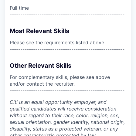
Full time
------------------------------------------------------
Most Relevant Skills
Please see the requirements listed above.
------------------------------------------------------
Other Relevant Skills
For complementary skills, please see above
and/or contact the recruiter.
------------------------------------------------------
Citi is an equal opportunity employer, and
qualified candidates will receive consideration
without regard to their race, color, religion, sex,
sexual orientation, gender identity, national origin,
disability, status as a protected veteran, or any
other characteristic protected by law.