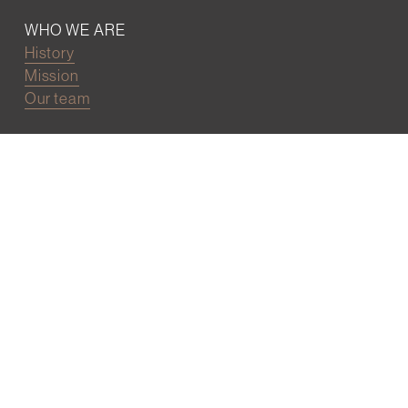
WHO WE ARE
History
Mission
Our team
RESOURCES
Job board
Career development
BECOMING FRIENDS
Partnerships
Join the network
Digital Marketing and Website powered by