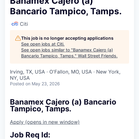
Banamex Cajero (a)
Bancario Tampico, Tamps.
Citi
This job is no longer accepting applications
See open jobs at
Citi
.
See open jobs similar to "
Banamex Cajero (a)
Bancario Tampico, Tamps.
"
Wall Street Friends
.
Irving, TX, USA · O'Fallon, MO, USA · New York,
NY, USA
Posted
on May 23, 2026
Banamex Cajero (a) Bancario
Tampico, Tamps.
Apply
(opens in new window)
Job Req Id: