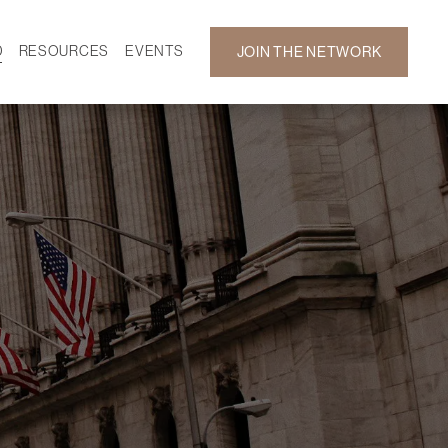
D
RESOURCES
EVENTS
JOIN THE NETWORK
SF ON DEMAND
CALENDAR
 DEVELOPMENT
GALLERY
NEWS