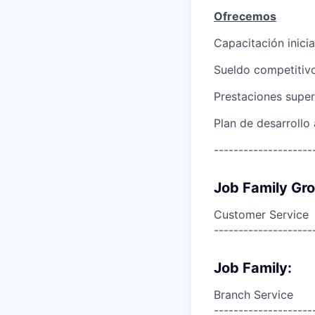
Ofrecemos
Capacitación inici
Sueldo competitiv
Prestaciones super
Plan de desarrollo
--------------------
Job Family Gr
Customer Service
--------------------
Job Family:
Branch Service
--------------------