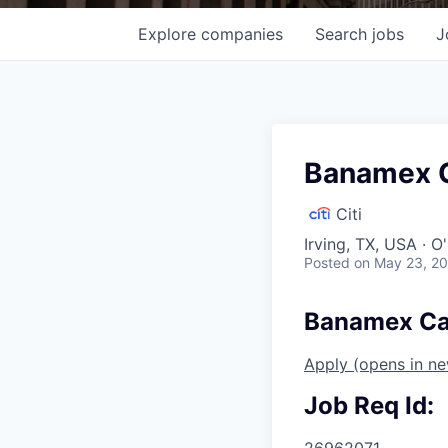
Explore
companies
Search
jobs
J
Banamex Ca
Citi
Irving, TX, USA · 
Posted
on May 23, 2
Banamex Caj
Apply
(opens in n
Job Req Id:
26962071