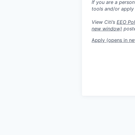
If you are a perso
tools and/or apply
View Citi’s
EEO Pol
new window)
poste
Apply
(opens in n