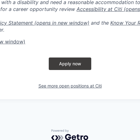
n with a disability and need a reasonable accommodation t
 for a career opportunity review
Accessibility at Citi
(opens
icy Statement
(opens in new window)
and the
Know Your R
r.
ew window)
Apply now
See more open positions at
Citi
Powered by Getro.com