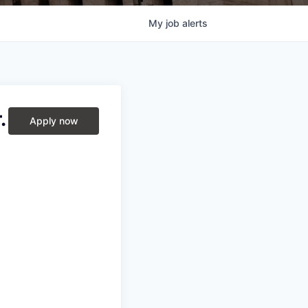
My
job
alerts
.
Apply now