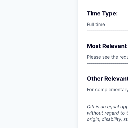
Time Type:
Full time
--------------------
Most Relevant 
Please see the req
--------------------
Other Relevant
For complementary 
--------------------
Citi is an equal op
without regard to th
origin, disability,