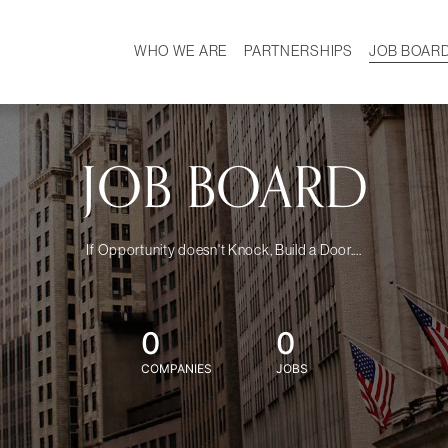
WHO WE ARE
PARTNERSHIPS
JOB BOAR
HISTORY
W
MISSION
CAREER
OUR TEAM
DEMOGRAPHICS
JOB BOARD
If Opportunity doesn't Knock, Build a Door....
0
0
COMPANIES
JOBS