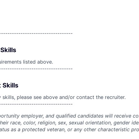
----------------------------------
Skills
uirements listed above.
----------------------------------
 Skills
skills, please see above and/or contact the recruiter.
----------------------------------
portunity employer, and qualified candidates will receive c
eir race, color, religion, sex, sexual orientation, gender ide
 status as a protected veteran, or any other characteristic pr