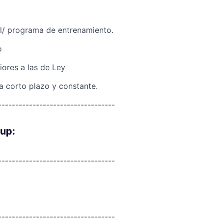
al/ programa de entrenamiento.
o
iores a las de Ley
 a corto plazo y constante.
----------------------------------
oup:
----------------------------------
----------------------------------