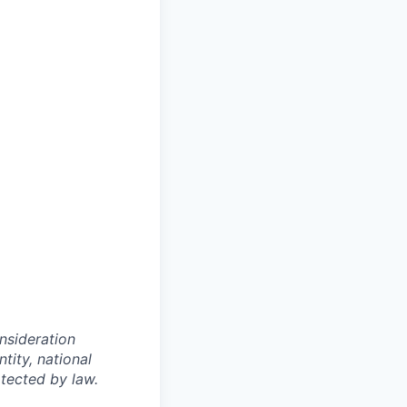
onsideration
ntity, national
otected by law.