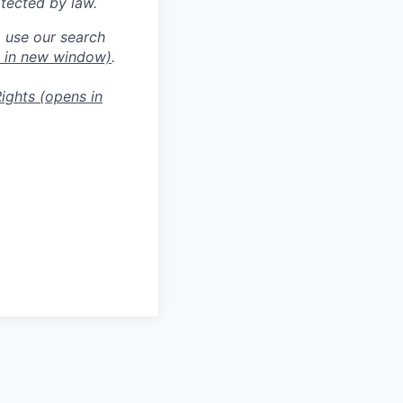
otected by law.
o use our search
 in new window)
.
ights
(opens in