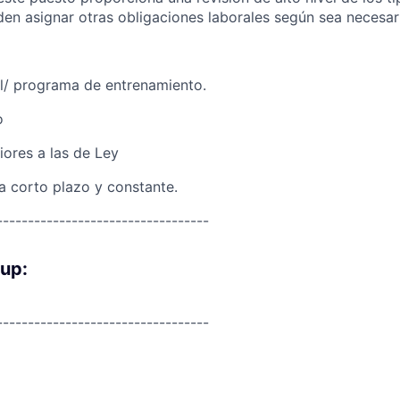
den asignar otras obligaciones laborales según sea necesar
al/ programa de entrenamiento.
o
iores a las de Ley
 a corto plazo y constante.
----------------------------------
oup:
----------------------------------