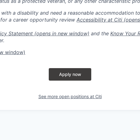
 status as a protected veteran, or any other characteristic pr
n with a disability and need a reasonable accommodation t
 for a career opportunity review
Accessibility at Citi
(opens
icy Statement
(opens in new window)
and the
Know Your R
r.
ew window)
Apply now
See more open positions at
Citi