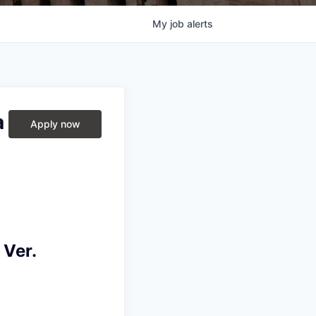
My
job
alerts
a
Apply now
 Ver.