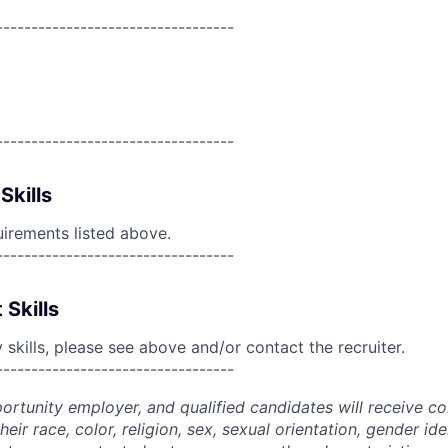
----------------------------------
----------------------------------
Skills
uirements listed above.
----------------------------------
 Skills
skills, please see above and/or contact the recruiter.
----------------------------------
portunity employer, and qualified candidates will receive c
eir race, color, religion, sex, sexual orientation, gender ide