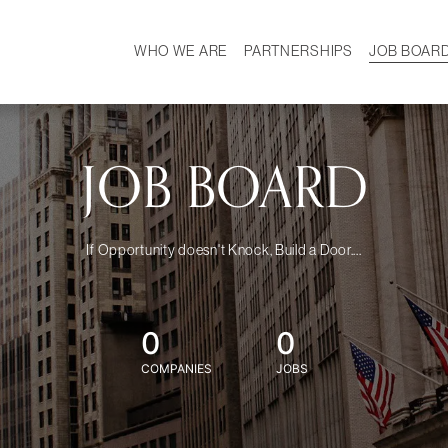
WHO WE ARE
PARTNERSHIPS
JOB BOAR
HISTORY
W
MISSION
CAREER
OUR TEAM
DEMOGRAPHICS
JOB BOARD
If Opportunity doesn't Knock, Build a Door....
0
0
COMPANIES
JOBS