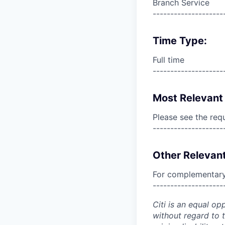
Branch Service
--------------------
Time Type:
Full time
--------------------
Most Relevant 
Please see the req
--------------------
Other Relevant
For complementary 
--------------------
Citi is an equal op
without regard to th