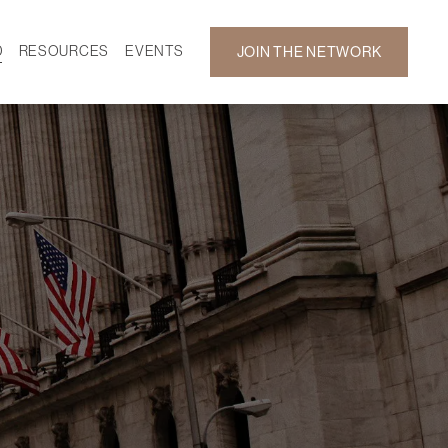
D
RESOURCES
EVENTS
JOIN THE NETWORK
SF ON DEMAND
CALENDAR
 DEVELOPMENT
GALLERY
NEWS