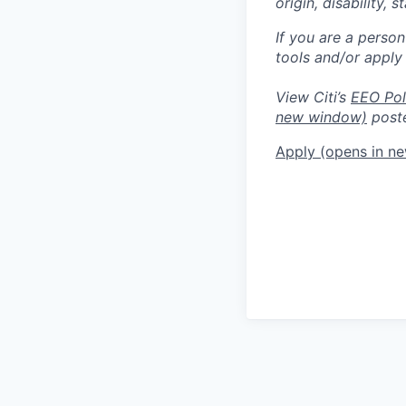
origin, disability,
If you are a perso
tools and/or apply
View Citi’s
EEO Pol
new window)
poste
Apply
(opens in n