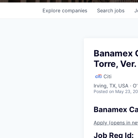
Explore
companies
Search
jobs
J
Banamex Ca
Torre, Ver.
Citi
Irving, TX, USA · 
Posted
on May 23, 2
Banamex Caje
Apply
(opens in n
Job Req Id: