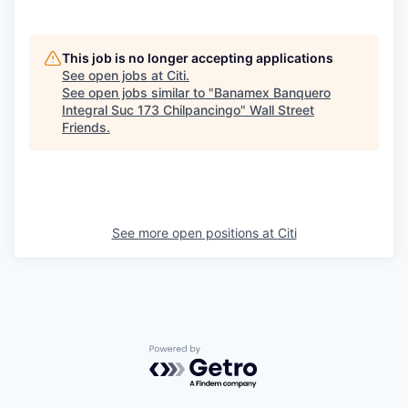
This job is no longer accepting applications
See open jobs at
Citi
.
See open jobs similar to "
Banamex Banquero
Integral Suc 173 Chilpancingo
"
Wall Street
Friends
.
See more open positions at
Citi
Powered by Getro.com