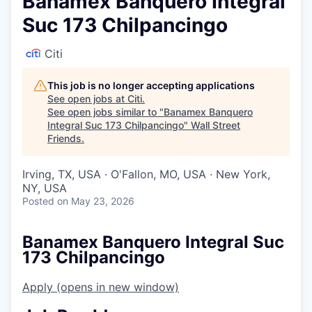
Banamex Banquero Integral
Suc 173 Chilpancingo
Citi
This job is no longer accepting applications
See open jobs at
Citi
.
See open jobs similar to "
Banamex Banquero
Integral Suc 173 Chilpancingo
"
Wall Street
Friends
.
Irving, TX, USA · O'Fallon, MO, USA · New York,
NY, USA
Posted
on May 23, 2026
Banamex Banquero Integral Suc
173 Chilpancingo
Apply
(opens in new window)