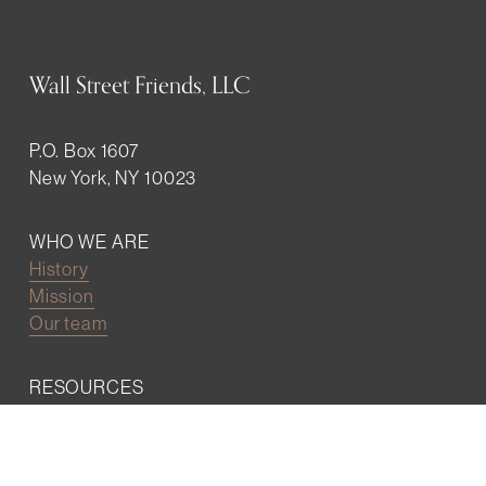
Wall Street Friends, LLC
P.O. Box 1607
New York, NY 10023
WHO WE ARE
History
Mission
Our team
RESOURCES
Job board
Career development