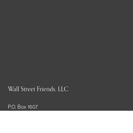
Wall Street Friends, LLC
P.O. Box 1607
New York, NY 10023
WHO WE ARE