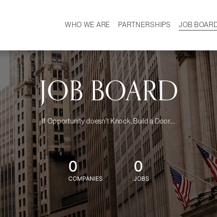
WHO WE ARE
PARTNERSHIPS
JOB BOAR
HISTORY
W
MISSION
CAREER
OUR TEAM
DEMOGRAPHICS
JOB BOARD
If Opportunity doesn't Knock, Build a Door....
0
0
COMPANIES
JOBS