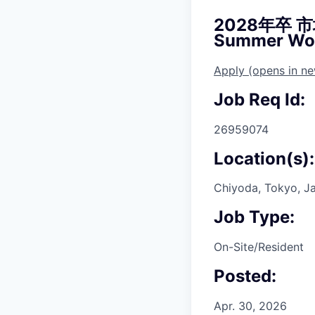
2028年卒 市場
Summer Wor
Apply
(opens in n
Job Req Id:
26959074
Location(s):
Chiyoda, Tokyo, J
Job Type:
On-Site/Resident
Posted:
Apr. 30, 2026