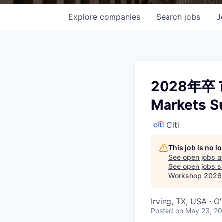
Explore
companies
Search
jobs
J
2028年卒 
Markets S
Citi
This job is no 
See open jobs a
See open jobs si
Workshop 2026 
Irving, TX, USA · 
Posted
on May 23, 2