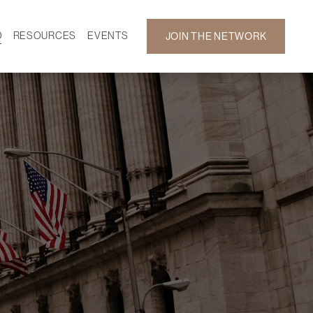
D
RESOURCES
EVENTS
JOIN THE NETWORK
SF ON DEMAND
CALENDAR
 DEVELOPMENT
GALLERY
NEWS