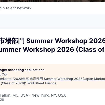
oin talent network
市場部門 Summer Workshop 2026
ummer Workshop 2026 (Class of
longer accepting applications
t
Citi
.
milar to "
2028年卒 市場部門 Summer Workshop 2026/Japan Market
(Class of 2028)
"
Wall Street Friends
.
O'Fallon, MO, USA · New York, NY, USA
026