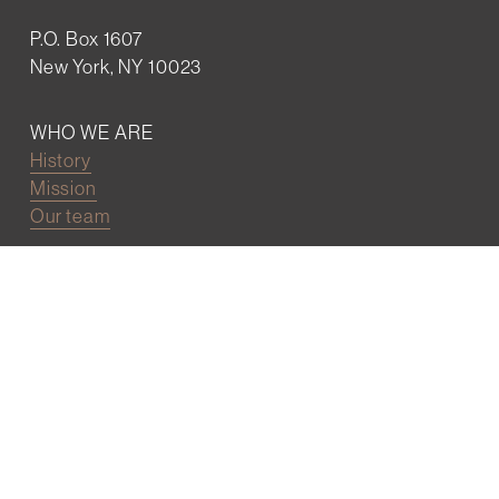
P.O. Box 1607
New York, NY 10023
WHO WE ARE
History
Mission
Our team
RESOURCES
Job board
Career development
BECOMING FRIENDS
Partnerships
Join the network